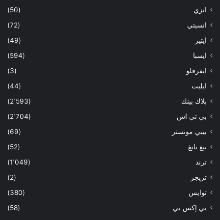
اتزي
(50)
انسيتي
(72)
ايتيز
(49)
ايسبا
(594)
ايفرقلو
(3)
ايليت
(44)
بلاك بينك
(2٬593)
بي تي اس
(2٬704)
بيبي مونستر
(69)
بيغ بانغ
(52)
ترند
(1٬049)
تريجر
(2)
توايس
(380)
تي إكس تي
(58)