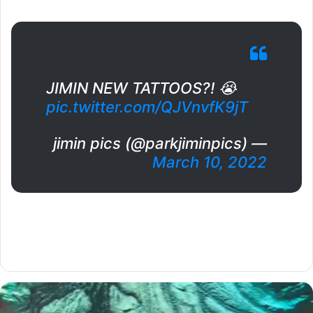
JIMIN NEW TATTOOS?! 😭
pic.twitter.com/QJVnvfK9jT
— jimin pics (@parkjiminpics)
March 10, 2022