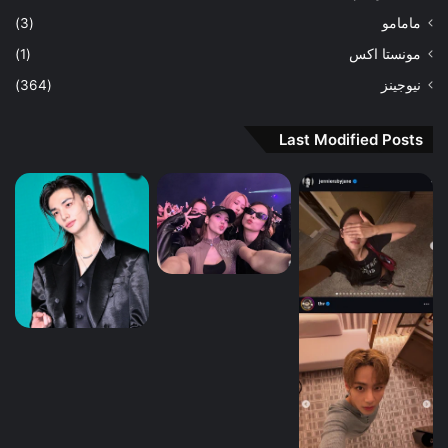
مامامو
(3)
مونستا اكس
(1)
نيوجينز
(364)
Last Modified Posts