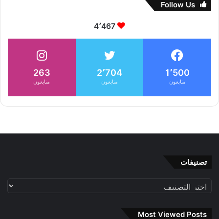
Follow Us
4٬467
263
2٬704
1٬500
متابعون
متابعون
متابعون
تصنيفات
تصنيفات
Most Viewed Posts