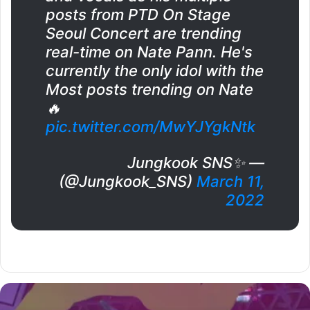
posts from PTD On Stage
Seoul Concert are trending
real-time on Nate Pann. He's
currently the only idol with the
Most posts trending on Nate
🔥
pic.twitter.com/MwYJYgkNtk
— Jungkook SNS✨️
(@Jungkook_SNS)
March 11,
2022