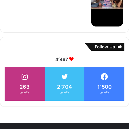
Follow Us
4٬467
263
2٬704
1٬500
متابعون
متابعون
متابعون