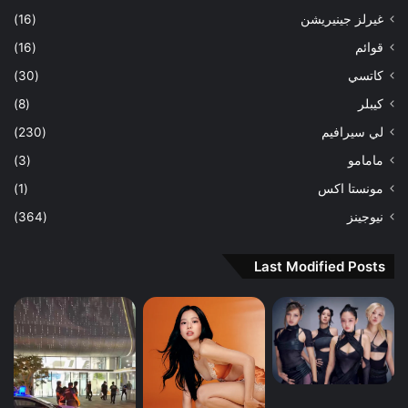
غيرلز جينيريشن
(16)
قوائم
(16)
كاتسي
(30)
كيبلر
(8)
لي سيرافيم
(230)
مامامو
(3)
مونستا اكس
(1)
نيوجينز
(364)
Last Modified Posts