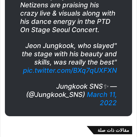
Netizens are praising his
crazy live & visuals along with
his dance energy in the PTD
On Stage Seoul Concert.
"Jeon Jungkook, who slayed
the stage with his beauty and
skills, was really the best"
pic.twitter.com/BXq7qUXFXN
— Jungkook SNS✨️
(@Jungkook_SNS)
March 11,
2022
مقالات ذات صلة