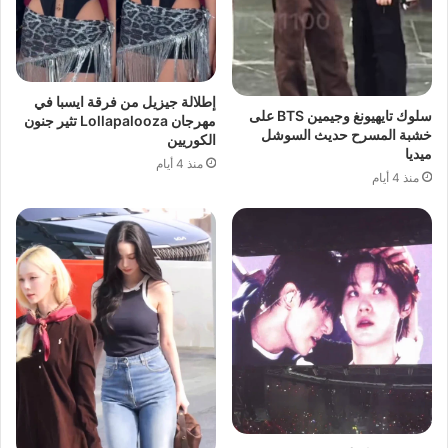
إطلالة جيزيل من فرقة ايسبا في
سلوك تايهيونغ وجيمين BTS على
مهرجان Lollapalooza تثير جنون
خشبة المسرح حديث السوشل
الكوريين
ميديا
منذ 4 أيام
منذ 4 أيام