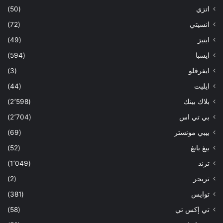
اتزي
(50)
انسيتي
(72)
ايتيز
(49)
ايسبا
(594)
ايفرقلو
(3)
ايليت
(44)
بلاك بينك
(2٬598)
بي تي اس
(2٬704)
بيبي مونستر
(69)
بيغ بانغ
(52)
ترند
(1٬049)
تريجر
(2)
توايس
(381)
تي إكس تي
(58)