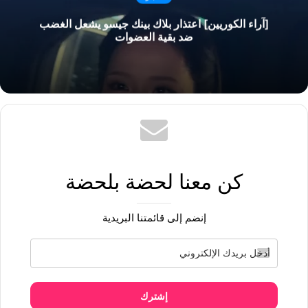
[آراء الكوريين] اعتذار بلاك بينك جيسو يشعل الغضب
ضد بقية العضوات
كن معنا لحضة بلحضة
إنضم إلى قائمتنا البريدية
إشترك