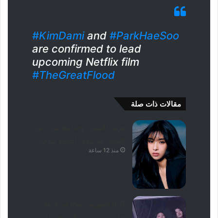
#KimDami
and
#ParkHaeSoo
are confirmed to lead
upcoming Netflix film
#TheGreatFlood
مقالات ذات صلة
فرقة كاتسي Katseye تقترب من
التفكك بعد توقف أنشطة صوفيا
منذ 12 ساعة
[آراء الكوريين] سانا من فرقة
توايس وميون يقبـ لان بعضهما ‘عن