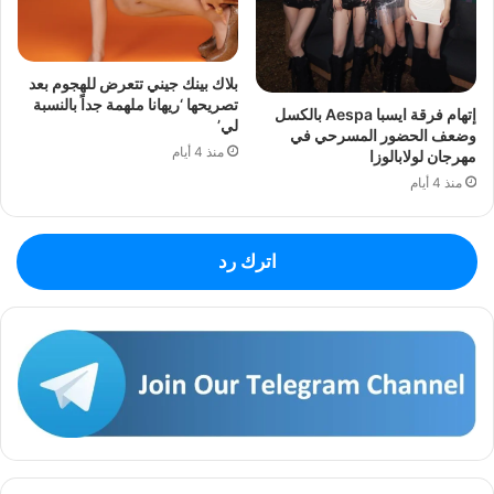
بلاك بينك جيني تتعرض للهجوم بعد
تصريحها ‘ريهانا ملهمة جداً بالنسبة
إتهام فرقة ايسبا Aespa بالكسل
لي’
وضعف الحضور المسرحي في
منذ 4 أيام
مهرجان لولابالوزا
منذ 4 أيام
اترك رد