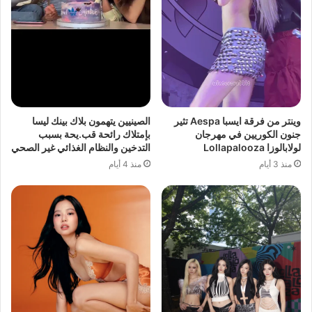
وينتر من فرقة ايسبا Aespa تثير
الصينيين يتهمون بلاك بينك ليسا
جنون الكوريين في مهرجان
بإمتلاك رائحة قب.يحة بسبب
لولابالوزا Lollapalooza
التدخين والنظام الغذائي غير الصحي
منذ 3 أيام
منذ 4 أيام