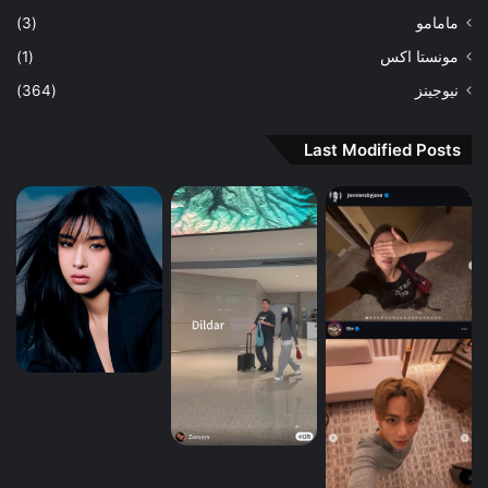
مامامو
(3)
مونستا اكس
(1)
نيوجينز
(364)
Last Modified Posts