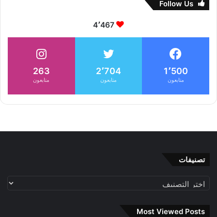
Follow Us
4٬467
263
2٬704
1٬500
متابعون
متابعون
متابعون
تصنيفات
تصنيفات
Most Viewed Posts