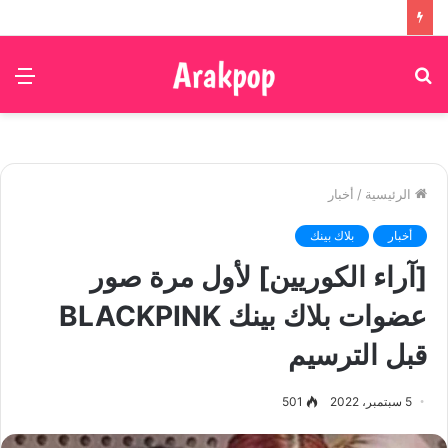
بحث
الق
عن
الرئيسية
/
أخبار
أخبار
بلاك بينك
[آراء الكوريين] لأول مرة صور
عضوات بلاك بينك BLACKPINK
قبل الترسيم
5 سبتمبر، 2022
501