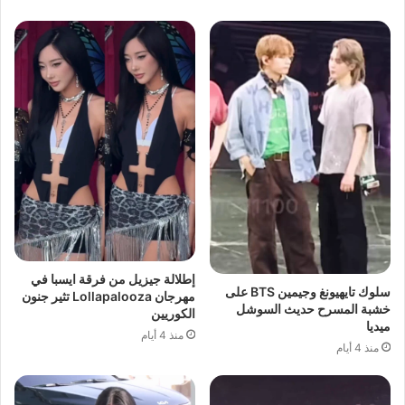
إطلالة جيزيل من فرقة ايسبا في
سلوك تايهيونغ وجيمين BTS على
مهرجان Lollapalooza تثير جنون
خشبة المسرح حديث السوشل
الكوريين
ميديا
منذ 4 أيام
منذ 4 أيام