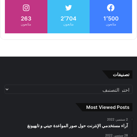
263
2٬704
1٬500
متابعون
متابعون
متابعون
تصنيفات
تصنيفات
Most Viewed Posts
2 سبتمبر، 2022
آراء مستخدمي الإنترنت حول صور المواعدة جيني و تايهيونغ
28 سبتمبر، 2022