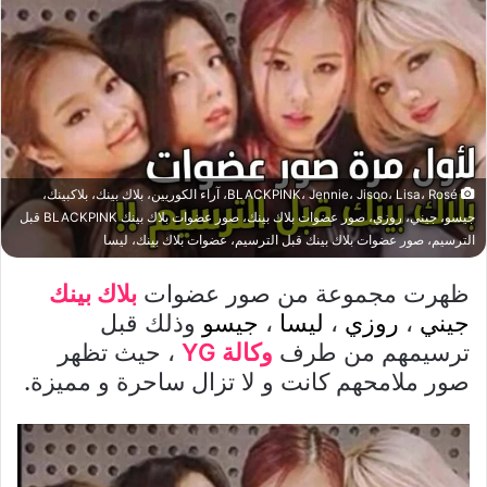
BLACKPINK، Jennie، Jisoo، Lisa، Rosé، آراء الكوريين، بلاك بينك، بلاكبينك،
جيسو، جيني، روزي، صور عضوات بلاك بينك، صور عضوات بلاك بينك BLACKPINK قبل
الترسيم، صور عضوات بلاك بينك قبل الترسيم، عضوات بلاك بينك، ليسا
ظهرت مجموعة من صور عضوات
بلاك بينك
جيني
،
روزي
،
ليسا
،
جيسو
وذلك قبل
ترسيمهم من طرف
وكالة YG
، حيث تظهر
صور ملامحهم كانت و لا تزال ساحرة و مميزة.