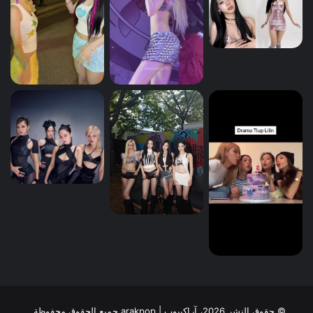
© حقوق النشر 2026، آراكيبوب | ‎arakpop جميع الحقوق محفوظة