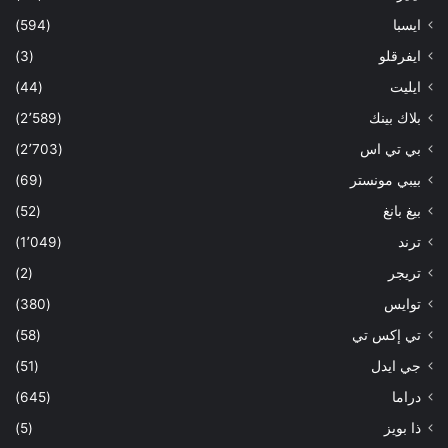
ايسبا
(594)
ايفرقلو
(3)
ايليت
(44)
بلاك بينك
(2٬589)
بي تي اس
(2٬703)
بيبي مونستر
(69)
بيغ بانغ
(52)
ترند
(1٬049)
تريجر
(2)
توايس
(380)
تي إكس تي
(58)
جي ايدل
(51)
دراما
(645)
ذا بويز
(5)