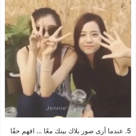
5. عندما أرى صور بلاك بينك معًا … افهم حقًا