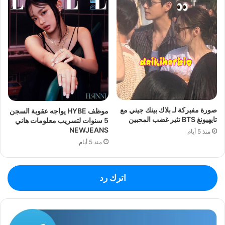
صورة مفبركة لـ بلاك بينك جيني مع
موظف HYBE يواجه عقوبة السجن
تايهيونغ BTS تثير غضب المحبين
5 سنوات لتسريب معلومات هاني
NEWJEANS
منذ 5 أيام
منذ 5 أيام
اترك رد