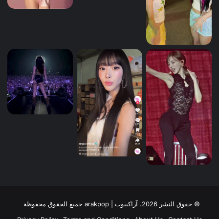
© حقوق النشر 2026، آراكيبوب | ‎arakpop جميع الحقوق محفوظة