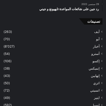
29 سبتمبر، 2022
رد جين على شائعات المواعدة تايهيونغ و جيني
تصنيفات
آيف
(263)
آيو
(70)
أخبار
(8٬027)
أسترو
(54)
إكسو
(106)
إنميكس
(38)
إنهايبن
(43)
اتزي
(50)
انسيتي
(72)
ايتيز
(49)
ايسبا
(592)