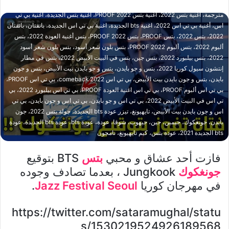
أغنية المنفردة بتس 2022، أغنية المنفردة بي تي اس 2022، أغنية بانغتان الجديدة
مترجمة، أغنية بتس 2022، أغنية بتس PROOF 2022، أغنية بتس الجديدة، أغنية بي تي
اس، أغنية بي تي اس 2022، اغنية bts الجديدة، اغنية بي تي اس الجديدة، بانقتان، بانقتان
2022، بتس 2022، بتس PROOF، بتس PROOF 2022، بتس أغنية العودة 2022، بتس
ألبوم 2022، بتس ألبوم PROOF 2022، بتس بلون شعر أسود، بتس بلون شعر أسود
2022، بتس بيلبورد 2022، بتس جين، بتس في البيت الأبيض 2022، بتس في مطار
إنتشون سيول كوريا 2022، بتس و جو بايدن، بتس و جو بايدن بيت الأبيض، بتس و جون
بايدن، بتس و جون بايدن بيت الأبيض، بي تي اس comeback 2022، بي تي اس PROOF،
بي تي اس ألبوم PROOF، بي تي اس اغنية العودة PROOF، بي تي اس بيلبورد 2022، بي
تي اس في البيت الأبيض 2022، بي تي اس و جو بايدن، بي تي اس و جون بايدن، بي تي
اس و جون بايدن بيت الأبيض، تايهيونغ، تيزر عودة bts الجديدة، جولة بتس 2022، جون
بايدن، جونغكوك، جيمين، جين، جيهوب، شوقا، عودة، عودة bts، عودة bts الجديدة، عودة
bts الجديدة 2021، عودة بتس، كيم تايهيونغ، نامجون
فازت أحد عشاق و محبي
بتس
BTS بتوقيع
جونغكوك
Jungkook ، بعدما تصادف وجوده
في مهرجان كوريا
Jazz Festival Seoul
.
https://twitter.com/sataramughal/statu
s/1530219524926189568