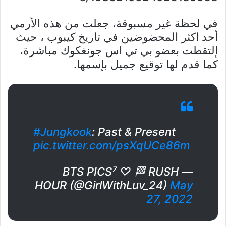
في لحظة غير مسبوقة، جعلت من هذه الأرمي
أحد اكثر المحضوضين في تاريخ كيبوب ، حيث
إلتقطت بعضو بي تي اس جونغكوك مباشرة،
كما قدم لها توقيع جميل بإسمها.
#Jungkook
: Past & Present
pic.twitter.com/psXqUCe86m
— BTS PICS⁷ ♡ 🏁 RUSH
HOUR (@GirlWithLuv_24)
May
27, 2022