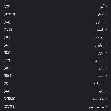
آيو
(70)
أخبار
(8٬031)
أسترو
(54)
إكسو
(106)
إنميكس
(38)
إنهايبن
(43)
اتزي
(50)
انسيتي
(72)
ايتيز
(49)
ايسبا
(594)
ايفرقلو
(3)
ايليت
(44)
بلاك بينك
(2٬589)
بي تي اس
(2٬703)