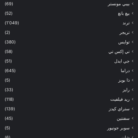
بيبي مونستر
(69)
بيغ بانغ
(52)
ترند
(1٬049)
تريجر
(2)
توايس
(380)
تي إكس تي
(58)
جي ايدل
(51)
دراما
(645)
ذا بويز
(5)
رايز
(33)
ريد فيلفيت
(118)
ستراي كيدز
(139)
سفنتين
(45)
سوبر جونيور
(5)
شايني
(6)