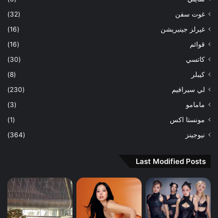
غوت سفن
(32)
غيرلز جينيريشن
(16)
قوائم
(16)
كاتسي
(30)
كيبلر
(8)
لي سيرافيم
(230)
مامامو
(3)
مونستا اكس
(1)
نيوجينز
(364)
Last Modified Posts