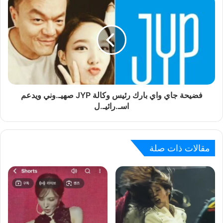
فضيحة جاي واي بارك رئيس وكالة JYP صهيـ.وني ويدعم
اسـ.رائيـ.ل
مقالات ذات صلة