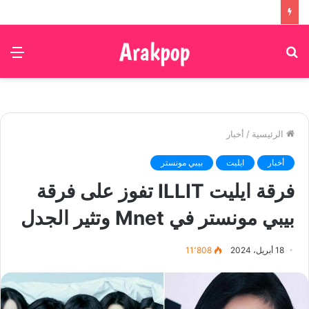
بحث
الق
عن
الرئيسية
/
أخبار
أخبار
ايليت
بيبي مونستر
فرقة ايليت ILLIT تفوز على فرقة
بيبي مونستر في Mnet وتثير الجدل
18 أبريل، 2024
11٬808