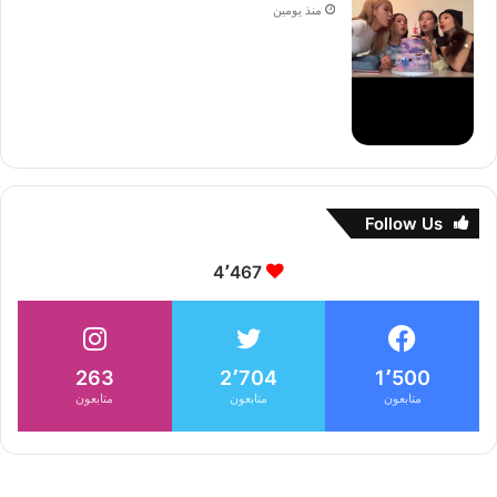
منذ يومين
Follow Us
4٬467
263
2٬704
1٬500
متابعون
متابعون
متابعون