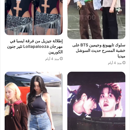
إطلالة جيزيل من فرقة ايسبا في
سلوك تايهيونغ وجيمين BTS على
مهرجان Lollapalooza تثير جنون
خشبة المسرح حديث السوشل
الكوريين
ميديا
منذ 4 أيام
منذ 4 أيام