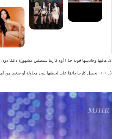
2. هالتها وجاذبيتها قوية جدًا! أوه كارينا ستظلين مشهورة دائمًا دون أي دفعة من وكالتك!
3. ㅋㅋ تحصل كارينا دائمًا على لحظتها دون محاولة أو ضغط من أي شخص. إنها مجرد نجمة