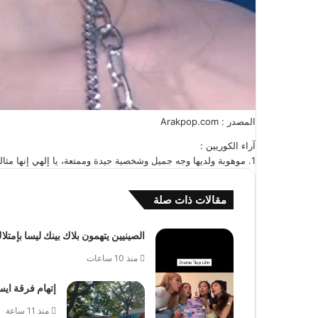
المصدر : Arakpop.com
آراء الكوريين :
1. موهوبة ولديها وجه جميل وشخصية جيدة وممتعة، يا إلهي إنها مثالية للغاية
مقالات ذات صلة
الصينيين يتهمون بلاك بينك ليسا بإمت
منذ 10 ساعات
إتهام فرقة ايسبا Aespa بالكسل وضعف الحضور المسرحي في مهرجان
منذ 11 ساعة