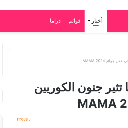
أخبار
قوائم
دراما
 جوائز MAMA 2024
 تثير جنون الكوريين
11٬008