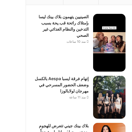
الصينيين يتهمون بلاك بينك ليسا
بإمتلاك رائحة قب.يحة بسبب
التدخين والنظام الغذائي غير
الصحي
منذ 10 ساعات
إتهام فرقة ايسبا Aespa بالكسل
وضعف الحضور المسرحي في
مهرجان لولابالوزا
منذ 11 ساعة
بلاك بينك جيني تتعرض للهجوم
بعد تصريحها ‘ريهانا ملهمة جداً