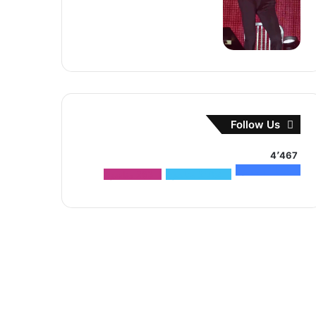
Follow Us
4٬467
1٬500
متابعون
2٬704
متابعون
263
متابعون