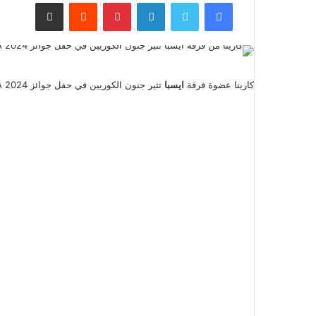
فيسبوك
تويتر
لينكدإن
بينتيريست
مشاركة عبر البريد
كارينا عضوة فرقة
ايسبا
تثير جنون الكوريين في حفل جوائز MAMA 2024 ، حيث اثار ظهورها الكثير من ردود الفعل في السوشل ميديا.