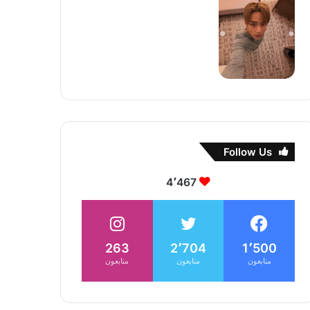
Follow Us
4٬467
263
2٬704
1٬500
متابعون
متابعون
متابعون