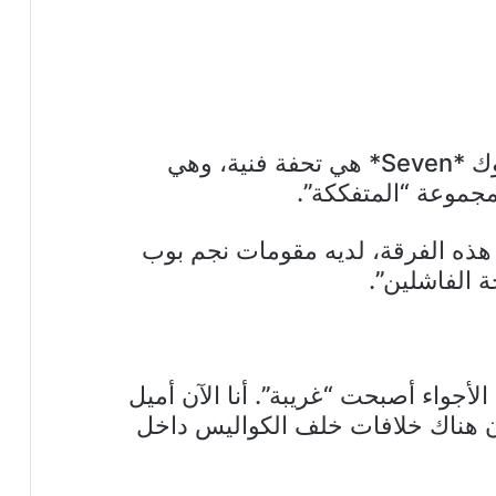
3. بعيداً عن الكراㅡهية، أغنية جونغكوك *Seven* هي تحفة فنية، وهي
مجموعة “المتفككة”.
ر هذه الفرقة، لديه مقومات نجم بوب
 الفاشلين”.
لأجواء أصبحت “غريبة”. أنا الآن أميل
ن هناك خلافات خلف الكواليس داخل