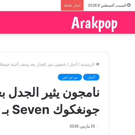
السبت, أغسطس 8 2026
أخبار عاجلة
الرئيسية
/
أخبار
/
نامجون يثير الجدل بعد وصف أغنية جونغكوك Seven بـ “القمـ
أخبار
بي تي اس
نامجون يثير الجدل ب
جونغكوك Seven بـ “القمـ.امة”
25 مارس، 2026