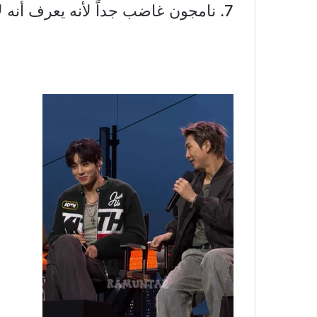
7. نامجون غاضب جداً لأنه يعرف أنه لا يملك أي تأثير.