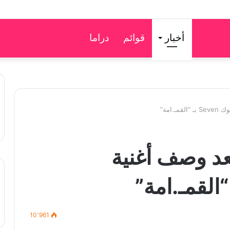
أخبار
قوائم
دراما
.امة”
عد وصف أغنية
10٬961