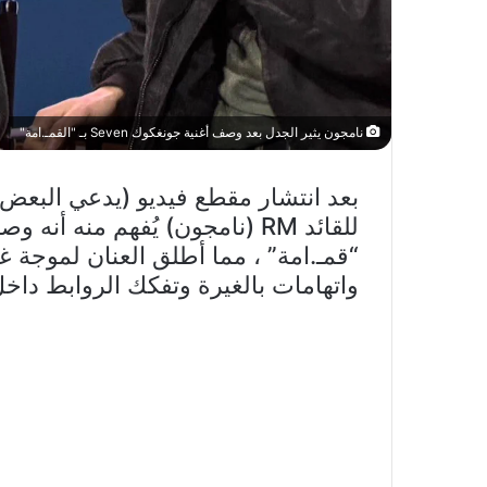
نامجون يثير الجدل بعد وصف أغنية جونغكوك Seven بـ "القمـ.امة"
بعد انتشار مقطع فيديو (يدعي البعض 
واتهامات بالغيرة وتفكك الروابط داخل