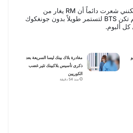
2. ربما قيل ذلك على سبيل المزاح، لكنني شعرت دائماً أن RM يغار من
جونغكوك لأنه أكثر شعبية. بصراحة، لم تكن BTS لتستمر طويلاً بدون جونغكوك
و
مغادرة بلاك بينك ليسا السريعة بعد
ذكرى تأسيس بلاكبينك تثير غضب
الكوريين
منذ 54 دقيقة