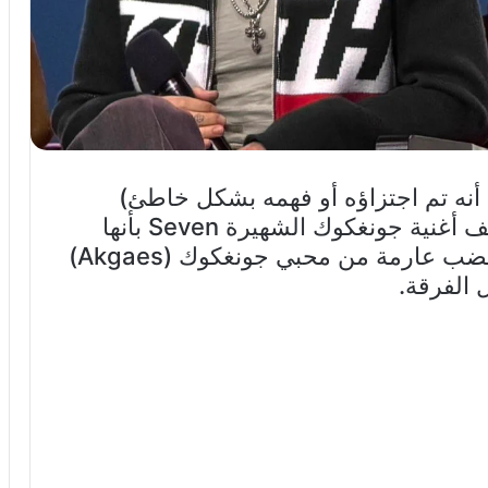
أنه تم اجتزاؤه أو فهمه بشكل خاطئ)
للقائد RM (نامجون) يُفهم منه أنه وصف أغنية جونغكوك الشهيرة Seven بأنها
“قمـ.امة” ، مما أطلق العنان لموجة غضب عارمة من محبي جونغكوك (Akgaes)
 الفرقة.