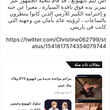
اس كيم تايهيونغ ، قد قام بتحية الجمهور عبر
تمرير يده فوق نافدة السيارة ، معبرا عن حبه
و إحترامه الكبير للأرمي الذين كانوا ينتظرون
بالساعات ، لرؤيته عائد بأمان من وجهته التي
كانت في باريس.
https://twitter.com/Christine062799/st
atus/1541817574354079744
مقالات ذات صلة
مزاعم مواعدة جديدة بين تايهيونغ BTS وبلاك
بينك جيني
منذ يوم واحد
سلوك تايهيونغ وجيمين
BTS على خشبة