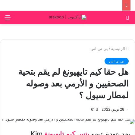
بحث
الق
عن
الرئيسية
/
بي تي اس
بي تي اس
هل حقا كيم تايهيونغ لم يقم بتحية
الصحفيين و الأرمي بعد وصوله
لمطار سيول ؟
28 يونيو، 2022
61
بعد عودة عضو
بتس
كيم تايهيونغ
Kim