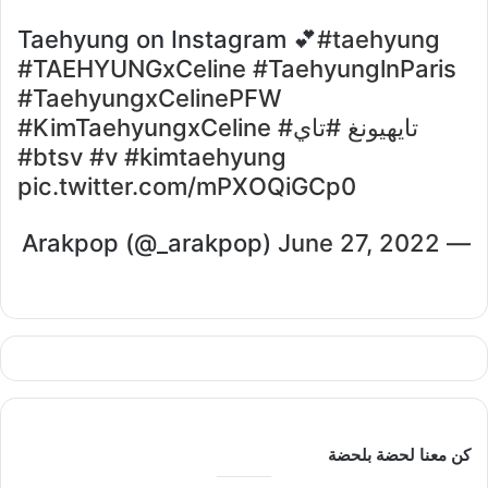
Taehyung on Instagram 💕
#taehyung
#TAEHYUNGxCeline
#TaehyunglnParis
#TaehyungxCelinePFW
#تايهيونغ
#تاي
#KimTaehyungxCeline
#btsv
#v
#kimtaehyung
pic.twitter.com/mPXOQiGCp0
June 27, 2022
— Arakpop (@_arakpop)
كن معنا لحضة بلحضة