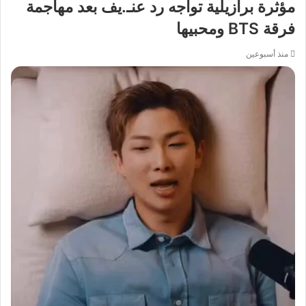
مؤثرة برازيلية تواجه رد عنـ.يف بعد مهاجمة
فرقة BTS ومحبيها
منذ أسبوعين