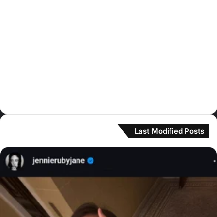
قوائم
(16)
كاتسي
(31)
كيبلر
(8)
لي سيرافيم
(230)
مامامو
(3)
مونستا اكس
(1)
نيوجينز
(364)
Last Modified Posts