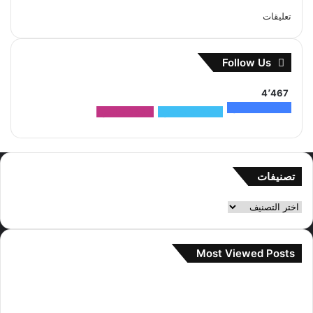
تعليقات
Follow Us
4٬467
1٬500
متابعون
2٬704
متابعون
263
متابعون
تصنيفات
تصنيفات
Most Viewed Posts
2 سبتمبر، 2022
آراء مستخدمي الإنترنت حول صور المواعدة