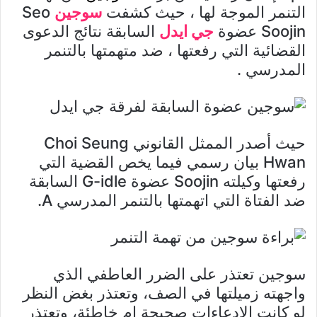
التنمر الموجة لها ، حيث كشفت
سوجين
Seo
Soojin عضوة
جي ايدل
السابقة نتائج الدعوى
القضائية التي رفعتها ، ضد متهمتها بالتنمر
المدرسي .
حيث أصدر الممثل القانوني Choi Seung
Hwan بيان رسمي فيما يخص القضية التي
رفعتها وكيلته Soojin عضوة G-idle السابقة
ضد الفتاة التي اتهمتها بالتنمر المدرسي A.
سوجين تعتذر على الضرر العاطفي الذي
واجهته زميلتها في الصف، وتعتذر بغض النظر
لو كانت الإدعاءات صحيحة ام خاطئة، وتعتذر