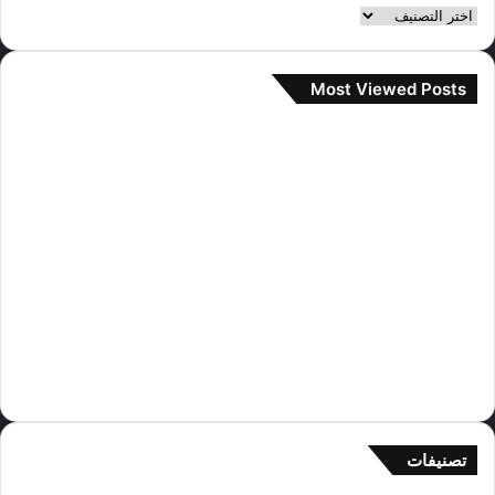
تصنيفات
Most Viewed Posts
2 سبتمبر، 2022
آراء مستخدمي الإنترنت حول صور المواعدة
جيني و تايهيونغ
28 سبتمبر، 2022
جيسو تؤكد مواعدة تايهيونغ و جيني
29 سبتمبر، 2022
رد جين على شائعات المواعدة تايهيونغ و
جيني
تصنيفات