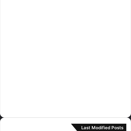
سفنتين
(45)
سوبر جونيور
(5)
شايني
(6)
غوت سفن
(32)
غيرلز جينيريشن
(16)
قوائم
(16)
كاتسي
(30)
كيبلر
(8)
لي سيرافيم
(230)
مامامو
(3)
مونستا اكس
(1)
نيوجينز
(364)
Last Modified Posts