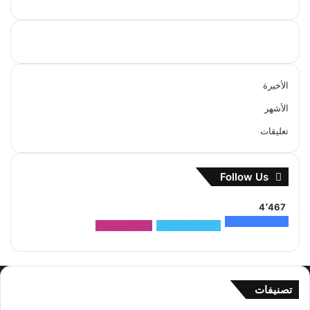
الأخيرة
الأشهر
تعليقات
Follow Us
4٬467
1٬500
متابعون
2٬704
متابعون
263
متابعون
تصنيفات